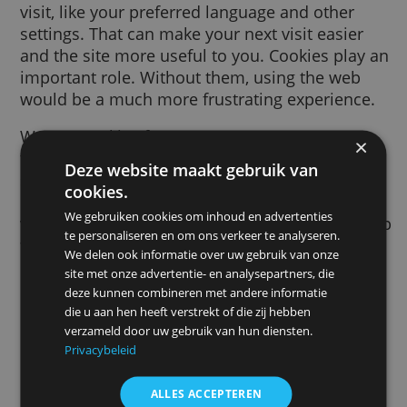
browser by a website you visit. It helps the
website to remember information about yo
visit, like your preferred language and other
settings. That can make your next visit easie
and the site more useful to you. Cookies pl
important role. Without them, using the we
would be a much more frustrating experien
We use cookies for many purposes. We use
them, for example, to remember your safe
Deze website maakt gebruik van
search preferences, to make the ads you se
cookies.
more relevant to you, to count how many
We gebruiken cookies om inhoud en advertenties
visitors we receive to a page, to help you si
te personaliseren en om ons verkeer te analyseren.
for our services, to protect your data, or to
We delen ook informatie over uw gebruik van onze
remember your
ad settings
.
site met onze advertentie- en analysepartners, die
deze kunnen combineren met andere informatie