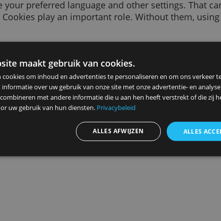
 of text sent to your browser by a website you v
sit, like your preferred language and other sett
 to you. Cookies play an important role. Witho
ce.
purposes. We use them, for example, to remem
vant to you, to count how many visitors we rece
ze website maakt gebruik van cookies.
 data, or to remember your
ad settings
.
ebruiken cookies om inhoud en advertenties te personaliseren en
elen ook informatie over uw gebruik van onze site met onze advert
 kunnen combineren met andere informatie die u aan hen heeft ver
Advertenties personaliseren
ameld door uw gebruik van hun diensten.
Privacybeleid
ALLES AFWIJZEN