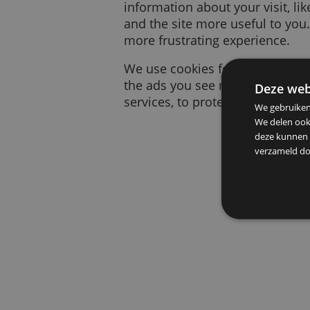
A cookie is a small piece
information about your vi
and the site more useful
more frustrating experien
We use cookies for many 
the ads you see more rele
De
services, to protect your
We g
We d
deze
verz