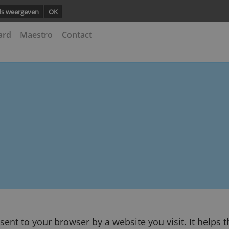
ng.
Details weergeven
OK
astercard
Maestro
Contact