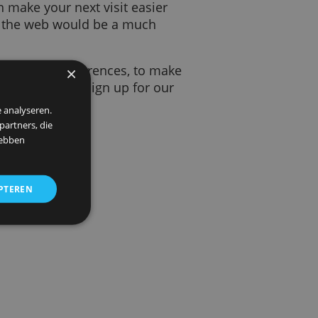
isit. It helps the website to remember
ings. That can make your next visit easier
ut them, using the web would be a much
ber your safe search preferences, to make
×
ive to a page, to help you sign up for our
 om ons verkeer te analyseren.
entie- en analysepartners, die
strekt of die zij hebben
ALLES ACCEPTEREN