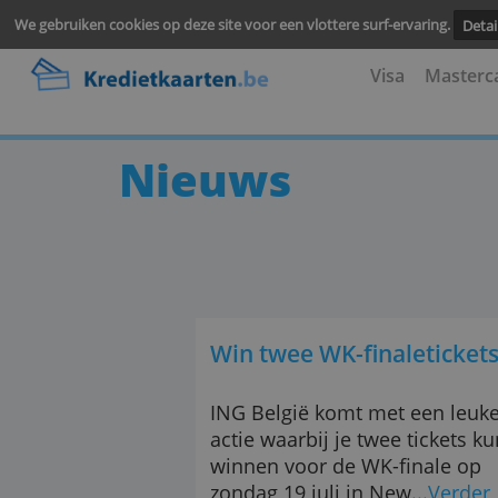
We gebruiken cookies op deze site voor een vlottere surf-ervari
Visa
M
Nieuws
Win twee WK-finaleti
ING België komt met ee