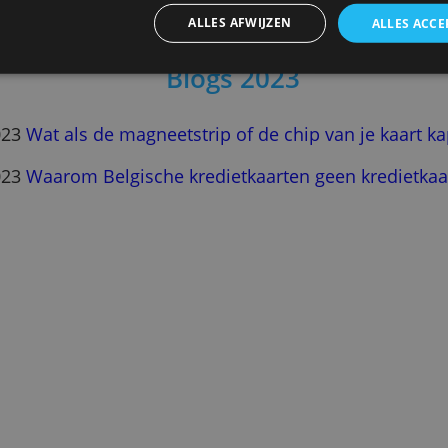
ebruiken cookies om inhoud en advertenties te personaliseren en
elen ook informatie over uw gebruik van onze site met onze advert
Blogs 2026
 kunnen combineren met andere informatie die u aan hen heeft ver
ameld door uw gebruik van hun diensten.
Privacybeleid
/04/2026
Win twee WK-finaletickets met de ING
ALLES AFWIJZEN
Blogs 2023
/01/2023
Wat als de magneetstrip of de chip va
/01/2023
Waarom Belgische kredietkaarten gee