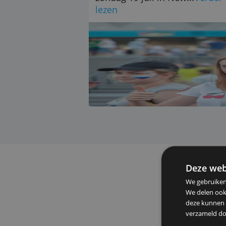
actie waarbij je twee tic
winnen voor de WK-fina
zondag 19 juli in New...
lezen
De