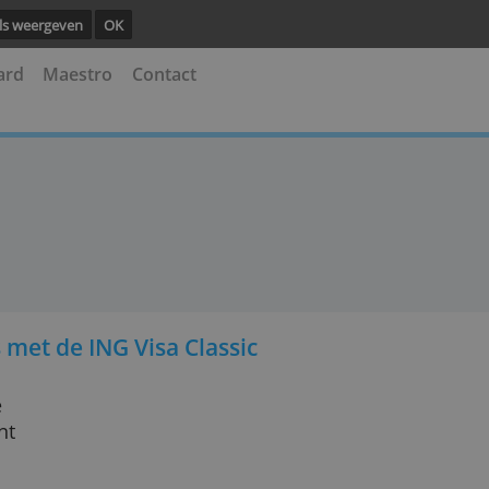
ng.
Details weergeven
OK
astercard
Maestro
Contact
ckets met de ING Visa Classic
n leuke