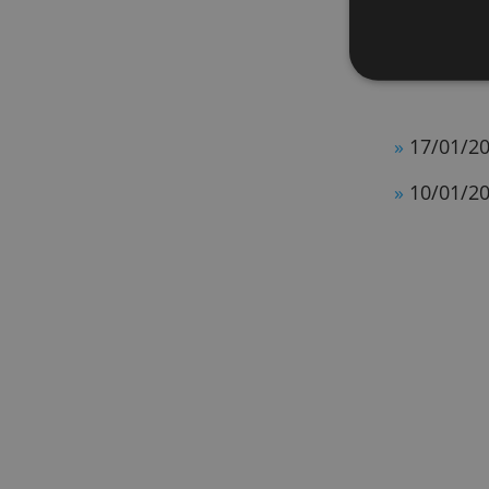
We g
We d
deze
verz
»
02
»
17
»
10