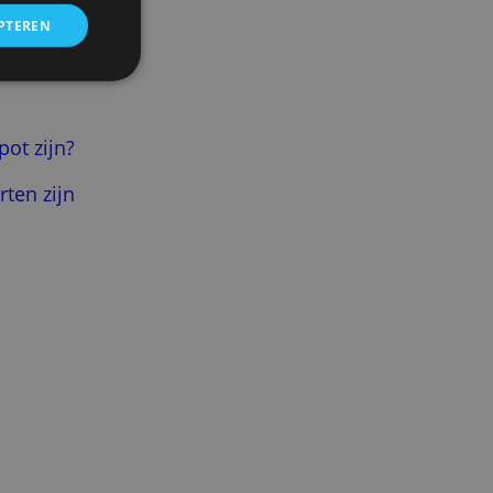
 om ons verkeer te analyseren.
entie- en analysepartners, die
strekt of die zij hebben
 Visa Classic
ALLES ACCEPTEREN
n je kaart kapot zijn?
n kredietkaarten zijn