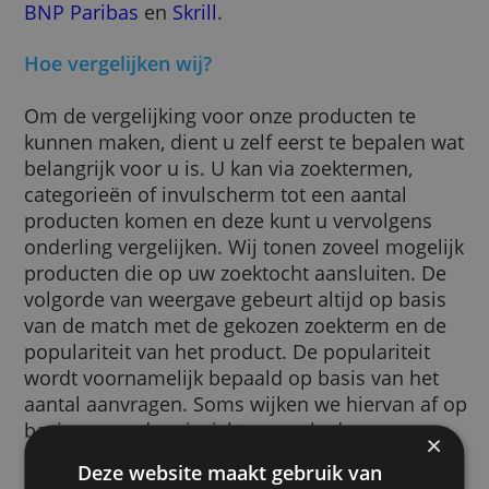
u een vergoeding. Wij vergelijken dus zowel
producten van de aanbieders waarmee we
contracten hebben als andere aanbieders
waarvan wij vinden dat zij een plek op de
website verdienen. Wij werken samen met 
volgende aanbieders:
Beobank
,
American Express
,
Cofidis
,
Cetele
BNP Paribas
en
Skrill
.
Hoe vergelijken wij?
Om de vergelijking voor onze producten te
kunnen maken, dient u zelf eerst te bepalen
belangrijk voor u is. U kan via zoektermen,
categorieën of invulscherm tot een aantal
producten komen en deze kunt u vervolgen
onderling vergelijken. Wij tonen zoveel moge