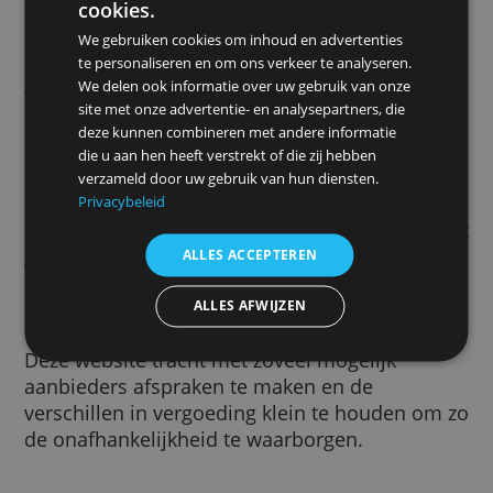
producten die op uw zoektocht aansluiten. 
volgorde van weergave gebeurt altijd op bas
van de match met de gekozen zoekterm en 
populariteit van het product. De populariteit
wordt voornamelijk bepaald op basis van he
aantal aanvragen. Soms wijken we hiervan a
basis van andere inzichten, zoals de
klanttevredenheid van bestaande gebruikers
Deze website maakt gebruik van
cookies.
Hoe verdienen wij met het vergelijken van
We gebruiken cookies om inhoud en advertenties
kredietkaarten?
te personaliseren en om ons verkeer te analyseren.
We delen ook informatie over uw gebruik van onze
Wanneer u via onze website een kredietkaar
site met onze advertentie- en analysepartners, die
afsluit, ontvangen wij hiervoor een eenmali
deze kunnen combineren met andere informatie
provisie van de kredietkaartaanbieder indien
die u aan hen heeft verstrekt of die zij hebben
een contract hebben afgesloten met deze
verzameld door uw gebruik van hun diensten.