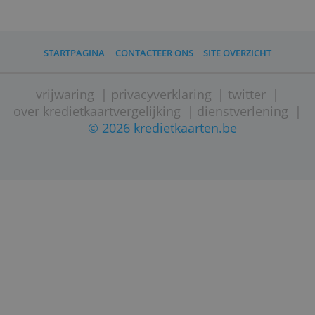
worden namelijk niet behandeld door
Kredietkaarten.be. Neem hiervoor contact o
met uw kredietkaartaanbieder. Deze behan
uw gegevens vertrouwelijk en zullen daaro
derden nooit zomaar inzicht geven in uw
klantgegevens.
dirk.folkerts@netcapital.eu