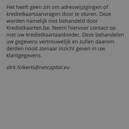
Bedrijfsnaam: Netcapital
Straatnaam: Spacelab 47
Postcode: 3824 MR
Plaats: Amersfoort
Land: Nederland
BTW Nr. NL853008280B01
Telefoon: 0641815487
KvK-nummer: 58369465
Fax nr: 0848316428
Email: dirk.folkerts@netcapital.eu
Het heeft geen zin om adreswijzigingen of
kredietkaartaanvragen door te sturen. Deze