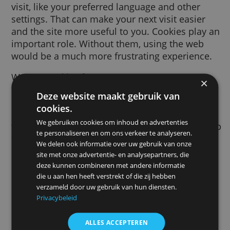
browser by a website you visit. It helps the
website to remember information about yo
visit, like your preferred language and other
settings. That can make your next visit easie
and the site more useful to you. Cookies pl
important role. Without them, using the we
would be a much more frustrating experien
We use cookies for many purposes. We use
them, for example, to remember your safe
Deze website maakt gebruik van
search preferences, to make the ads you se
cookies.
more relevant to you, to count how many
We gebruiken cookies om inhoud en advertenties
visitors we receive to a page, to help you si
te personaliseren en om ons verkeer te analyseren.
for our services, to protect your data, or to
We delen ook informatie over uw gebruik van onze
remember your
ad settings
.
site met onze advertentie- en analysepartners, die
deze kunnen combineren met andere informatie