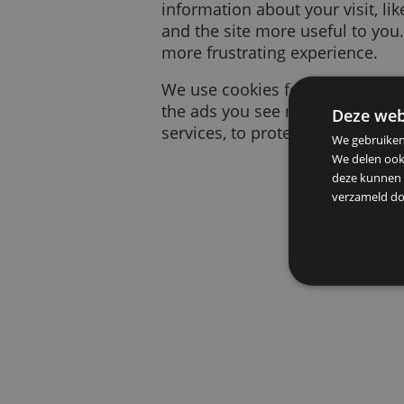
A cookie is a small piece
information about your vi
and the site more useful
more frustrating experien
We use cookies for many 
the ads you see more rele
De
services, to protect your
We g
We d
deze
verz