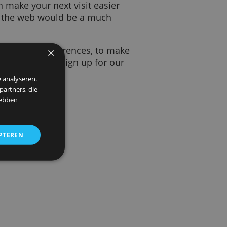
isit. It helps the website to remember
ings. That can make your next visit easier
ut them, using the web would be a much
ber your safe search preferences, to make
×
ive to a page, to help you sign up for our
 om ons verkeer te analyseren.
entie- en analysepartners, die
strekt of die zij hebben
ALLES ACCEPTEREN