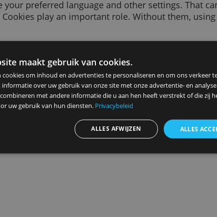
 of text sent to your browser by a website you v
sit, like your preferred language and other sett
 to you. Cookies play an important role. Witho
ce.
purposes. We use them, for example, to remem
vant to you, to count how many visitors we rece
ze website maakt gebruik van cookies.
 data, or to remember your
ad settings
.
ebruiken cookies om inhoud en advertenties te personaliseren en
elen ook informatie over uw gebruik van onze site met onze advert
 kunnen combineren met andere informatie die u aan hen heeft ver
Advertenties personaliseren
ameld door uw gebruik van hun diensten.
Privacybeleid
ALLES AFWIJZEN