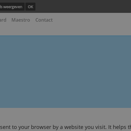
ng.
Details weergeven
OK
astercard
Maestro
Contact