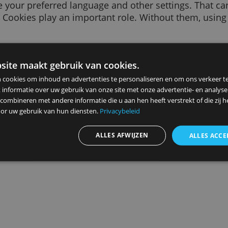
 of text sent to your browser by a website you v
sit, like your preferred language and other sett
 to you. Cookies play an important role. Witho
ce.
purposes. We use them, for example, to remem
vant to you, to count how many visitors we rece
ze website maakt gebruik van cookies.
 data, or to remember your
ad settings
.
ebruiken cookies om inhoud en advertenties te personaliseren en
elen ook informatie over uw gebruik van onze site met onze advert
 kunnen combineren met andere informatie die u aan hen heeft ver
Advertenties personaliseren
ameld door uw gebruik van hun diensten.
Privacybeleid
ALLES AFWIJZEN