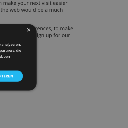
isit. It helps the website to remember
ings. That can make your next visit easier
ut them, using the web would be a much
ber your safe search preferences, to make
×
ive to a page, to help you sign up for our
 om ons verkeer te analyseren.
entie- en analysepartners, die
strekt of die zij hebben
ALLES ACCEPTEREN