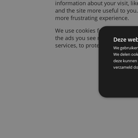
A cookie is a small piece
information about your vi
and the site more useful
more frustrating experien
We use cookies for many 
the ads you see more rele
De
services, to protect your
We g
We d
deze
verz