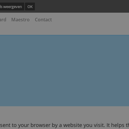
ng.
Details weergeven
OK
astercard
Maestro
Contact