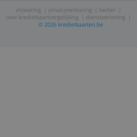
domiciliëring kunnen opzetten.
STARTPAGINA
CONTACTEER ONS
SITE OVERZICHT
vrijwaring
|
privacyverklaring
|
twitter
over kredietkaartvergelijking
|
dienstverleni