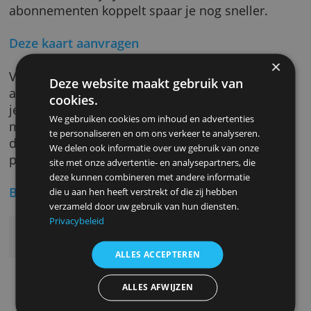
Spaarprogramma
Als je deelneemt aan het spaarprogramma v
American Express krijg je voor elke uitgegev
euro een punt. Als je genoeg punten hebt kun
die ruilen tegen bijvoorbeeld bonnen of
cadeaus en als je je Gold-kaart aan online
abonnementen koppelt spaar je nog sneller.
Deze kaart aanvragen
Volg de link hieronder en vul het
Deze website maakt gebruik van
aanvraagformulier in. Dat kan automatisch 
cookies.
je eID of met de Itsme-app. Je kunt alles ook
We gebruiken cookies om inhoud en advertenties
manueel ingeven. Als American Express je
te personaliseren en om ons verkeer te analyseren.
dossier goedkeurt zit je Gold-kaart binnen ee
We delen ook informatie over uw gebruik van onze
paar werkdagen bij de post.