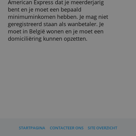
Wisselkosten
2,50 %
» Bezoek website
Voorwaarden
Als je de Gold-kaart wil aanvragen wil
American Express dat je meerderjarig
bent en je moet een bepaald
minimuminkomen hebben. Je mag niet
geregistreerd staan als wanbetaler. Je
moet in België wonen en je moet een