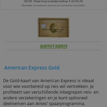
Representatief voorbeeld:
lening van 9.000 EUR met een looptijd van 42 
aan een jaarlijks kostenpercentage (JKP) van 9,49% (vaste jaarlijkse debet
9,49%). U betaalt 41 maandaflossingen van € 251,02 en een laatste termijn
250,98. Totaal terug te betalen bedrag: € 10.542,26.
Werkelijke voorwaarden kunnen per aanbieder verschillen.
aanvragen
American Express Gold
De Gold-kaart van American Express is ideaa