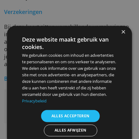
Je beslist samen met Beobank hoe groot je
maandelijkse kredietopening is. Je kunt elke
maand zelf beslissen hoe je het saldo
terugbetaalt: gespreid of in een keer. Als je
gespreid terugbetaalt kun je ook weer kiezen
hoeveel je elke maand stort.
Verzekeringen
Bij deze kaart zitten verschillende verzekerin
inbegrepen. Je krijgt bijvoorbeeld een
Deze website maakt gebruik van
aankoopverzekering en verlengde garantie en
cookies.
online aankopen zijn ook veilig. Daarnaast b
We gebruiken cookies om inhoud en advertenties
je nog gedekt tegen schade aan een gehuurd
te personaliseren en om ons verkeer te analyseren.
auto.
We delen ook informatie over uw gebruik van onze