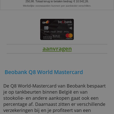
Representatief voorbeeld:
lening van 9.000 EUR met een looptijd van 42 
aan een jaarlijks kostenpercentage (JKP) van 9,49% (vaste jaarlijkse debet
9,49%). U betaalt 41 maandaflossingen van € 251,02 en een laatste termijn
250,98. Totaal terug te betalen bedrag: € 10.542,26.
Werkelijke voorwaarden kunnen per aanbieder verschillen.
aanvragen
Beobank Q8 World Mastercard
De Q8 World-Mastercard van Beobank bespa