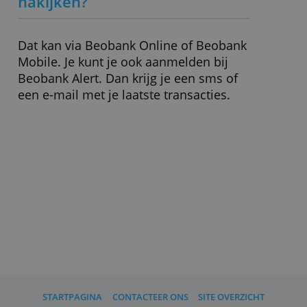
Geldopname
2,50 %
Wisselkosten
2,10 %
JKP
14,49 %
» Bezoek website
(Hoe) kan ik mijn uitgaven
nakijken?
Dat kan via Beobank Online of Beobank
Mobile. Je kunt je ook aanmelden bij
Beobank Alert. Dan krijg je een sms of