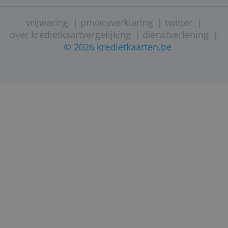
een e-mail met je laatste transacties.
STARTPAGINA
CONTACTEER ONS
SITE OVERZICHT
vrijwaring
|
privacyverklaring
|
twitter
over kredietkaartvergelijking
|
dienstverleni