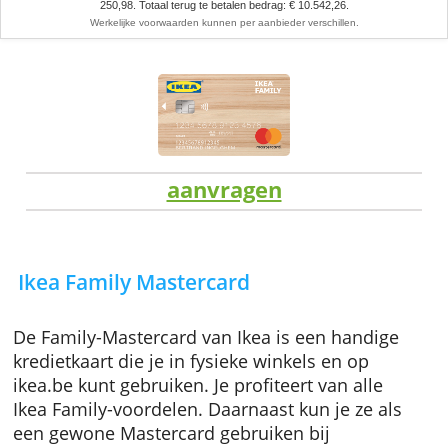
Representatief voorbeeld:
lening van 9.000 EUR met een looptijd van 42 
aan een jaarlijks kostenpercentage (JKP) van 9,49% (vaste jaarlijkse debet
9,49%). U betaalt 41 maandaflossingen van € 251,02 en een laatste termijn
250,98. Totaal terug te betalen bedrag: € 10.542,26.
Werkelijke voorwaarden kunnen per aanbieder verschillen.
aanvragen
Ikea Family Mastercard
De Family-Mastercard van Ikea is een handig