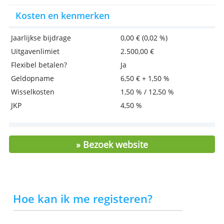
Belangrijkste eigenschappen
Alle voordelen van Ikea Family
Gespreid of in een keer terugbetalen
Geld terug op al je aankopen bij Ikea
Lees verder op de site van de aanbied
Kosten en kenmerken
Jaarlijkse bijdrage
0,00 € (0,02 %)
Uitgavenlimiet
2.500,00 €
Flexibel betalen?
Ja
Geldopname
6,50 € + 1,50 %