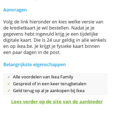
Je kunt deze kaart gebruiken bij Ikea of een
partner om een percentage van het
aankoopbedrag terug te krijgen. Dat percent
krijg je als aankoopbon en die bon kun je
gebruiken voor je volgende aankoop in een
Ikea-filiaal of op ikea.be.
Aanvragen
Volg de link hieronder en kies welke versie v
de kredietkaart je wil bestellen. Nadat je je
gegevens hebt ingevuld krijg je een tijdelijke
digitale kaart. Die is 24 uur geldig in alle win
en op ikea.be. Je krijgt je fysieke kaart binnen
een paar dagen in de post.