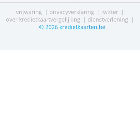
Buy Way.
STARTPAGINA
CONTACTEER ONS
SITE OVERZICHT
vrijwaring
|
privacyverklaring
|
twitter
over kredietkaartvergelijking
|
dienstverleni