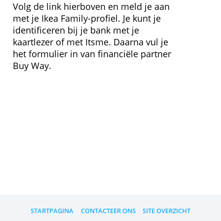
Wisselkosten
1,50 % / 12,50 %
JKP
4,50 %
» Bezoek website
Hoe kan ik me registeren?
Volg de link hierboven en meld je aan
met je Ikea Family-profiel. Je kunt je
identificeren bij je bank met je
kaartlezer of met Itsme. Daarna vul je
het formulier in van financiële partner