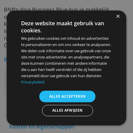
aankoopverzekering die je onder andere dekt
tegen diefstal en je bent beschermd tegen
misbruik van je kaart. Daarnaast zijn je zakeli
aankopen in webwinkels beschermd tegen
slechte of uitblijvende levering.
Deze kaart aanvragen
BNP's Visa Business Blue kun je makkelijk
online aanvragen. Als je al klant bent bij BNP
Deze website maakt gebruik van
kun je je aanvraag via Easy Banking Web
cookies.
indienen. Anders moet je eerst een zakelijke
rekening openen waar je deze kaart aan kopp
We gebruiken cookies om inhoud en advertenties
Ook dat kan makkelijk online.
te personaliseren en om ons verkeer te analyseren.
We delen ook informatie over uw gebruik van onze
site met onze advertentie- en analysepartners, die
Belangrijkste voordelen
deze kunnen combineren met andere informatie