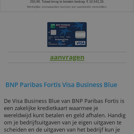
Representatief voorbeeld:
lening van 9.000 EUR met een looptijd van 42 
aan een jaarlijks kostenpercentage (JKP) van 9,49% (vaste jaarlijkse debet
9,49%). U betaalt 41 maandaflossingen van € 251,02 en een laatste termijn
250,98. Totaal terug te betalen bedrag: € 10.542,26.
Werkelijke voorwaarden kunnen per aanbieder verschillen.
aanvragen
BNP Paribas Fortis Visa Business Blue
De Visa Business Blue van BNP Paribas Fortis