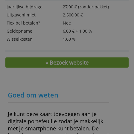
die u aan hen heeft verstrekt of die zij hebben
Kredietkaart voor bedrijven
verzameld door uw gebruik van hun diensten.
Los of met zakelijke zichtrekening
Privacybeleid
Inclusief reis- en aankoopverzekeringen
ALLES ACCEPTEREN
Lees verder op de site van de aanbied
ALLES AFWIJZEN
Kosten en eigenschappen
Jaarlijkse bijdrage
27,00 € (zonder pakket)
Uitgavenlimiet
2.500,00 €
Flexibel betalen?
Nee
Geldopname
6,00 € + 1,00 %
Wisselkosten
1,60 %