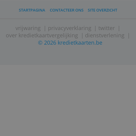
uitgaven te scheiden.
STARTPAGINA
CONTACTEER ONS
SITE OVERZICHT
vrijwaring
|
privacyverklaring
|
twitter
over kredietkaartvergelijking
|
dienstverleni