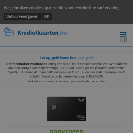
We gebruiken cookies op deze site voor een vlottere surf-ervarin
Details weergeven
OK
Let op, geld lenen kost ook geld.
Representatief voorbeeld:
lening van 9.000 EUR met een looptijd van 42 
aan een jaarlijks kostenpercentage (JKP) van 9,49% (vaste jaarlijkse debet
9,49%). U betaalt 41 maandaflossingen van € 251,02 en een laatste termijn
250,98. Totaal terug te betalen bedrag: € 10.542,26.
Werkelijke voorwaarden kunnen per aanbieder verschillen.