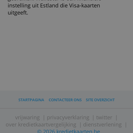
Zijn er nadelen?
Alle kosten moeten vooraf worden
betaald.
Wie kan deze kaart aanvragen?
Elk bedrijf in de Europese Economische
Ruimte (EU-landen plus Liechtenstein,
Noorwegen en IJsland) en Groot-
Brittannië kan Wallester Business
gebruiken. Wallester is een financiële
instelling uit Estland die Visa-kaarten
uitgeeft.