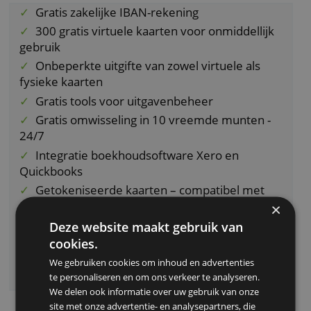
betalingen met een betaalautomaat en
geldafhalingen. In je Wallester-profiel kan je 
uitgaven controleren en koppelen aan je
boekhouding.
De belangrijkste voordelen
Gratis zakelijke IBAN-rekening
300 gratis virtuele kaarten voor onmiddellij
gebruik
Onbeperkte uitgifte van zowel virtuele als
fysieke kaarten
Gratis tools voor uitgavenbeheer
Gratis omwisseling in 10 vreemde munten -
24/7
Integratie boekhoudsoftware Xero en