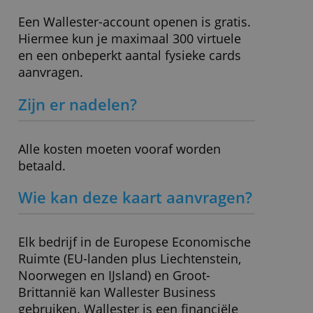
Wisselkosten
2,00 %
Geldopname
2,00 % (min. 2,00 €)
» Bezoek website
Wat moet ik nog weten?
Een Wallester-account openen is gratis.
Hiermee kun je maximaal 300 virtuele
en een onbeperkt aantal fysieke cards
aanvragen.