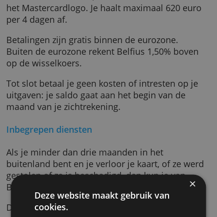
Standaard heeft deze kaart een uitgavenlimie
van 1.250 euro per maand. Die limiet kun je
online of aan een Self Service-automaat
aanpassen en dat kan tijdelijk of definitief.
Geld afhalen kan ook, aan bankautomaten m
het Mastercardlogo. Je haalt maximaal 620 e
per 4 dagen af.
Betalingen zijn gratis binnen de eurozone.
Buiten de eurozone rekent Belfius 1,50% bov
op de wisselkoers.
Tot slot betaal je geen kosten of intresten op 
uitgaven: je saldo gaat aan het begin van de
maand van je zichtrekening.