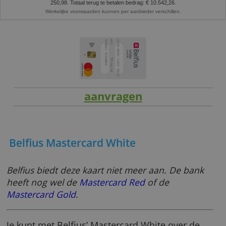
Representatief voorbeeld:
lening van 9.000 EUR met een looptijd van 42 
aan een jaarlijks kostenpercentage (JKP) van 9,49% (vaste jaarlijkse debet
9,49%). U betaalt 41 maandaflossingen van € 251,02 en een laatste termijn
250,98. Totaal terug te betalen bedrag: € 10.542,26.
Werkelijke voorwaarden kunnen per aanbieder verschillen.
aanvragen
Belfius Mastercard White
Belfius biedt deze kaart niet meer aan. De ba