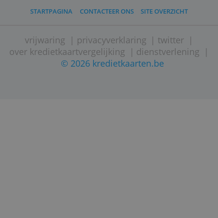
Als je deze functie wil uitschakelen kan
dat in Belfius’ app of in Direct Net: ga
naar ‘Instellingen’, ‘Kaarten beheren’ en
kies je kaart. Klik op ‘Contactloos
betalen’ en zet ‘Contactloos betalen’ uit.