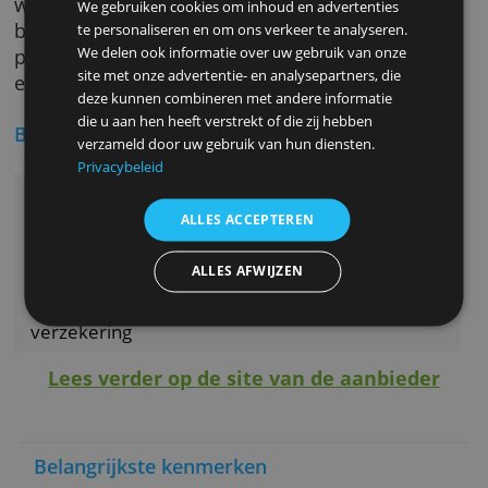
Inbegrepen diensten
Als je minder dan drie maanden in het
buitenland bent en je verloor je kaart, of ze 
gestolen of ze is beschadigd, dan kun je van
Belfius een cashvoorschot krijgen.
Deze website maakt gebruik van
cookies.
De verzekering-Kaartfraude dekt je volledig
wanneer iemand je kaart onrechtmatig gebrui
We gebruiken cookies om inhoud en advertenties
bijvoorbeeld na verlies of diefstal. Als je aan
te personaliseren en om ons verkeer te analyseren.
We delen ook informatie over uw gebruik van onze
paar voorwaarden voldoet valt je risico van 5
site met onze advertentie- en analysepartners, die
euro weg.
deze kunnen combineren met andere informatie
die u aan hen heeft verstrekt of die zij hebben
Belangrijkste eigenschappen
verzameld door uw gebruik van hun diensten.
Privacybeleid
Ruime limiet