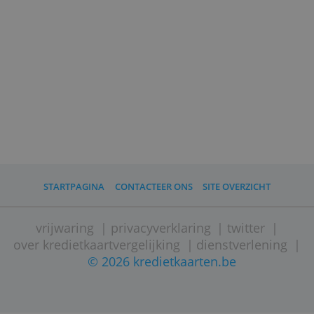
aan altijd eerst een gewone kredietkaart
te proberen. Die zijn dikwijls goedkoper
als je je saldo in één keer terugbetaalt.
Als je je prepaidkaart online bestelt heb
je ze meestal binnen 6 tot 12 werkdagen
thuis.
(
Door Jeroen Geuens, 27 oktober 2020
.)
Lees ook
Alle voor- en nadelen van prepaid kredietkaarten
Kun je geld overschrijven naar een prepaid
kredietkaart?