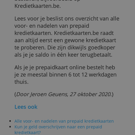
omdat het toestel je saldo op dat
moment moet kunnen nakijken. Op
tolwegen kun je daarom ook alleen maar
met een klassieke kredietkaart betalen e
bij drankautomaten kun je ook pech
hebben.
Waar koop je een prepaidkaart?
Je vindt prepaid kredietkaarten in winkel
en in postkantoren of je kunt ze online
bestellen, bijvoorbeeld op
Kredietkaarten.be.
Lees voor je beslist ons overzicht van all
voor- en nadelen van prepaid
kredietkaarten. Kredietkaarten.be raadt