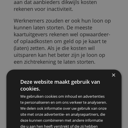
voor specifieke uitgaven. Voor aankopen
in het buitenland, bijvoorbeeld, of voor
aankopen in webwinkels. Het zou ook
een ‘noodkaart’ kunnen zijn, een
betaalmiddel dat je alleen aanspreekt in
noodgevallen. Denk er in dat geval wel
aan dat aanbieders dikwijls kosten
rekenen voor inactiviteit.
Werknemers zouden er ook hun loon op
kunnen laten storten. De meeste
kaartuitgevers rekenen wel opwaardeer-
of oplaadkosten om geld op je kaart te
(laten) zetten. Als je die kosten wil
uitsparen kan het beter zijn je loon op
een zichtrekening te laten storten.