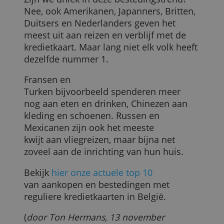
en doe-het-zelfartikelen. Opvallend is dat
verzameld door uw gebruik van hun diensten.
Privacybeleid
cd's, dvd's en games niet in de top 10 va
meest voorkomende
aanschaffen voorkomen, maar boeken
ALLES ACCEPTEREN
nog nipt wel. We kopen 2 boeken, en ook
ALLES AFWIJZEN
2 elektronische apparaten in een jaar.
Internationale verschillen
Zijn we uniek in deze bestedingstrend?
Nee, ook Amerikanen, Japanners, Britten,
Duitsers en Nederlanders geven het
meest uit aan reizen en verblijf met de
kredietkaart. Maar lang niet elk volk heef
dezelfde nummer 1.
Fransen en