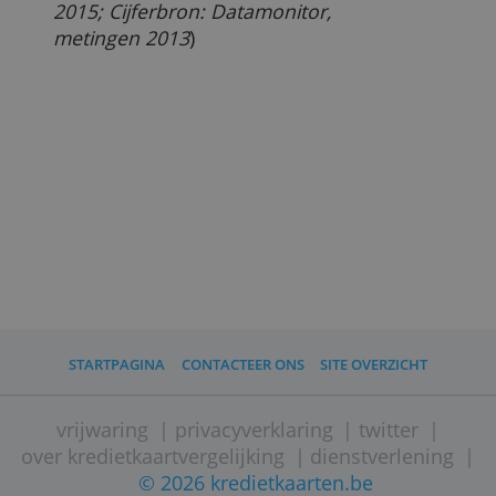
Turken bijvoorbeeld spenderen meer
nog aan eten en drinken, Chinezen aan
kleding en schoenen. Russen en
Mexicanen zijn ook het meeste
kwijt aan vliegreizen, maar bijna net
zoveel aan de inrichting van hun huis.
Bekijk
hier onze actuele top 10
van aankopen en bestedingen met
reguliere kredietkaarten in België.
(
door Ton Hermans, 13 november
2015; Cijferbron: Datamonitor,
metingen 2013
)