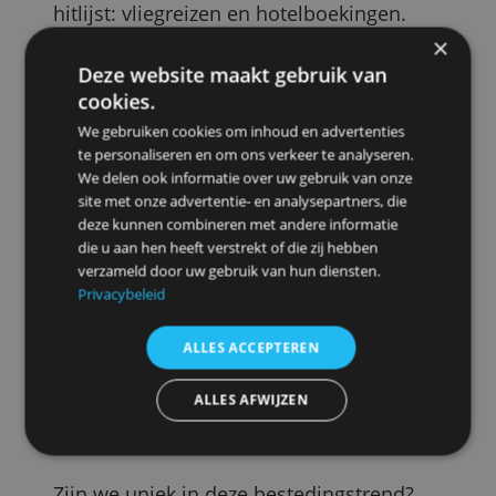
Meeste euro's: vliegen en overnachten
We geven echter niet het meeste
geld uit aan voeding. Nog meer
kredietkaarteuro's gaan naar kleding
en schoenen (1,8 miljard) en naar de
absolute nummer 1 in de
hitlijst: vliegreizen en hotelboekingen.
Daar besteden we in een jaar
liefst 4,14 miljard euro aan met de
Deze website maakt gebruik van
kredietkaart, gemiddeld 192 euro per
cookies.
transactie.
We gebruiken cookies om inhoud en advertenties
te personaliseren en om ons verkeer te analyseren.
Verder wordt de kredietkaart in België
We delen ook informatie over uw gebruik van onze
vooral gebruikt voor aanschaf van
site met onze advertentie- en analysepartners, die
gezond- en
deze kunnen combineren met andere informatie
schoonheidsproducten, brandstof
die u aan hen heeft verstrekt of die zij hebben