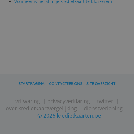
Prepaids worden wel minder
geaccepteerd dan echte kredietkaarten. J
kunt er wel mee betalen in winkels; een
auto huren kan dan weer niet. Een
hotelkamer boeken lukt (meestal) ook
niet. Daardoor is zo’n kaart nutteloos
voor een grote reis.
Een prepaid kredietkaart kan wel handig
zijn als budgetmiddel, al loop je met een
prepaidkaart tegen kosten die gewone
kredietkaarten niet hebben. Je betaalt
bijvoorbeeld voor het opladen, voor een
ongebruikte kaart en wanneer je je kaart
weer opzegt.
(
Door Jeroen Geuens, 15 november 2019.