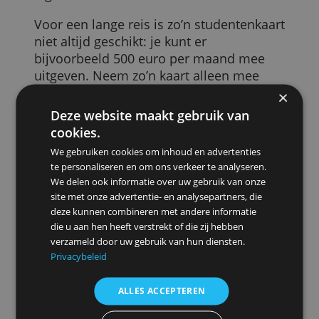
de tweede kaart, al zijn er verschillende
uitgevers die de tweede kaart gratis
aanbieden. Vooral bij goldkaarten zie je
dat, en bij American Express.
Optie 2: vraag een studentenkaart aan
Je kind kan een jongeren- of
studentenkaart aanvragen wanneer het
18 is. De uitgavenlimiet en de
inkomenseis zijn bij zulke kaarten veel
lager.
Voor een lange reis is zo’n studentenkaar
niet altijd geschikt: je kunt er
bijvoorbeeld 500 euro per maand mee
uitgeven. Neem zo’n kaart alleen mee