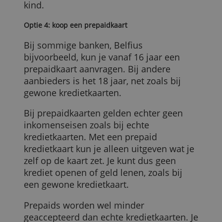
zichtrekening bij de bank moet openen;
daar gaat dan elke maand het saldo van
af.
Studenten hebben niet altijd een (hoog
genoeg) vast inkomen. Je zoon of dochte
kan wel een kaart aanvragen als jij berei
bent borg te staan. Dat wil zeggen dat, al
er een keer een rekening niet of te laat
wordt betaald, de kredietkaartuitgever
naar jou komt.
Denk eraan dat je pas een kredietkaart
kunt aanvragen wanneer je 18 bent. Je
kunt als ouder dus geen kredietkaart
aanvragen op naam van je (minderjarige)
kind.