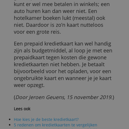
Optie 4: koop een prepaidkaart
Bij sommige banken, Belfius
bijvoorbeeld, kun je vanaf 16 jaar een
prepaidkaart aanvragen. Bij andere
aanbieders is het 18 jaar, net zoals bij
gewone kredietkaarten.
Bij prepaidkaarten gelden echter geen
inkomenseisen zoals bij echte
kredietkaarten. Met een prepaid
kredietkaart kun je alleen uitgeven wat je
zelf op de kaart zet. Je kunt dus geen
krediet openen of geld lenen, zoals bij
een gewone kredietkaart.