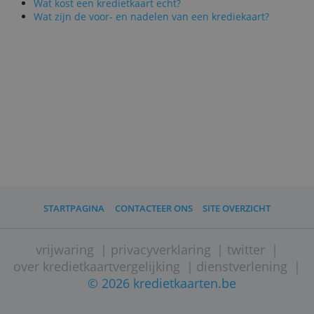
gebruikers.
Zo kan ze je bijvoorbeeld terugbetalen
wanneer je een bestelling niet of
beschadigd aankrijgt, of ze staat garant
voor de schade wanneer je kredietkaart
gebruikt wordt door criminelen.
(
Door Jeroen Geuens, 18 augustus 2020
.)
Lees ook
Wat kost een kredietkaart echt?
Wat zijn de voor- en nadelen van een krediekaart?