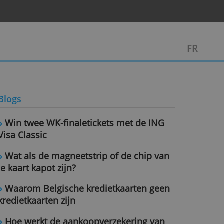
Blogs
»
Win twee WK-finaletickets met d
Visa Classic
»
Wat als de magneetstrip of de c
je kaart kapot zijn?
»
Waarom Belgische kredietkaarte