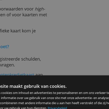
tgever of bank nog eigen
een kredietkaart te kunnen
n ING-zichtrekening nodig.
 van af.
iktere voorwaarden voor
high-
umkaarten of voor kaarten met
 specifieke kaart kom je
gen.
en voldoet?
je geregistreerde schulden,
art aanvragen.