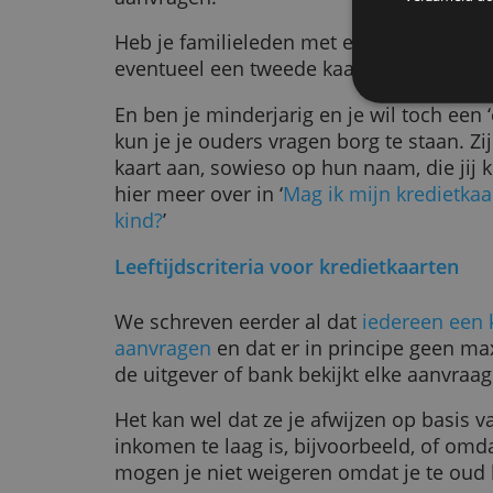
Als je een student ben vraag je e
Bij die van BNP Paribas Fortis he
De
zichtrekening nodig; bij de andere
zichtrekening goed.
We g
We d
Je kunt ook een
prepaidkaart
kieze
deze
aanvragen.
verz
Heb je familieleden met een kredi
eventueel een tweede kaart voor j
En ben je minderjarig en je wil toc
kun je je ouders vragen borg te st
kaart aan, sowieso op hun naam, di
hier meer over in ‘
Mag ik mijn kred
kind?
’