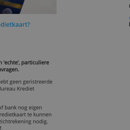
en kredietkaart?
je een ‘echte’, particuliere
unt aanvragen.
en je hebt geen geristreerde
R, het Bureau Krediet