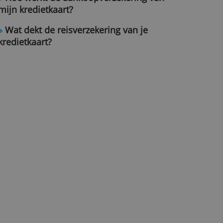
kredietkaarten zijn
»
Hoe werkt de aankoopverzekerin
mijn kredietkaart?
»
Wat dekt de reisverzekering van 
kredietkaart?