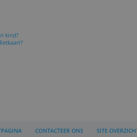
ten
n een kredietkaart kan
een maximumleeftijd op staat:
nvraag apart.
 basis van gegevens. Omdat je
of omdat je schulden hebt. Ze
e oud bent.
020
)
aan mijn kind?
n kredietkaart?