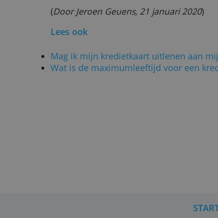
Leeftijdscriteria voor kredietkaar
We schreven eerder al dat
iederee
aanvragen
en dat er in principe g
de uitgever of bank bekijkt elke aa
Het kan wel dat ze je afwijzen op
inkomen te laag is, bijvoorbeeld, 
mogen je niet weigeren omdat je t
(
Door Jeroen Geuens, 21 januari 2
Lees ook
Mag ik mijn kredietkaart uitlenen 
Wat is de maximumleeftijd voor ee