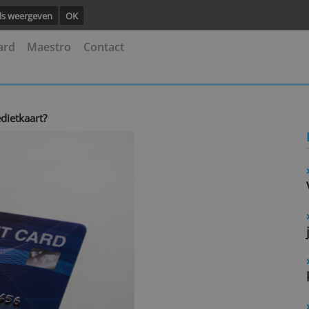
ng.
Details weergeven
OK
astercard
Maestro
Contact
een kredietkaart?