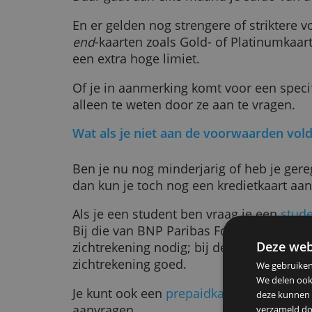
Daarnaast kan elke kredietkaartui
voorwaarden opgeven. Om bij ING 
krijgen heb je bijvoorbeeld ook ee
Daar gaat dan elke maand je saldo
En er gelden nog strengere of str
end
-kaarten zoals Gold- of Platin
een extra hoge limiet.
Of je in aanmerking komt voor een
alleen te weten door ze aan te vra
Wat als je niet aan de voorwaard
Ben je nu nog minderjarig of heb 
dan kun je toch nog een kredietka