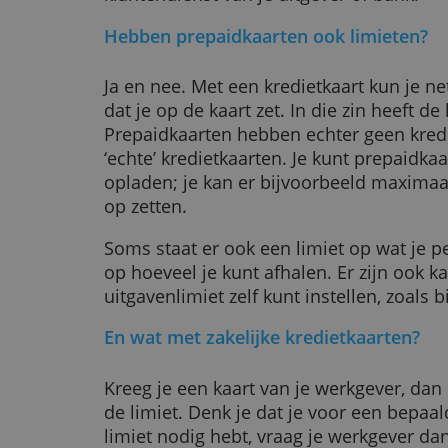
online aankopen of voor vakantie-ui
deze
nodig je limiet te verhogen. Bij zo
verz
overschrijven naar je kaart. Zo ku
Kan ik de limiet ook verlagen?
Kredietkaarten hebben altijd een s
1.000 of 2.500 euro zijn. Heb je je
naar beneden, dan kan dat. Doorga
Heeft je kaart een standaardlimiet 
naar 1.000 euro, dan gaat dat waars
klantendienst van je uitgever of b
Hebben prepaidkaarten ook limie
Ja en nee. Met een kredietkaart kun
dat je op de kaart zet. In die zin h