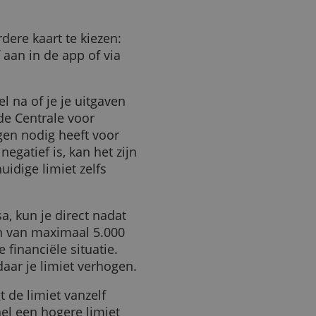
zijn luxueuzer; die hebben
 of zelfs 25.000 euro.
geen standaardlimiet: die
 je betaalgedrag. In Amex’
imiet is.
n duurdere kaart te kiezen:
et zelf aan in de app of via
kaart wel na of je je uitgaven
t CKP, de Centrale voor
paar dagen nodig heeft voor
ultaat negatief is, kan het zijn