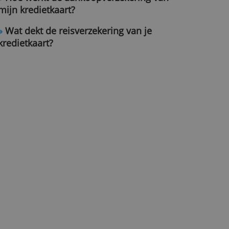
kredietkaarten zijn
»
Hoe werkt de aankoopverzekerin
mijn kredietkaart?
»
Wat dekt de reisverzekering van 
kredietkaart?