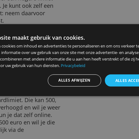
dat je huidige limiet zelfs
 en Visa, kun je direct nadat
et vragen van maximaal 5.000
van je financiële situatie.
kun je daar je limiet verhogen.
erlaagt de limiet vanzelf
nt al snel een hogere limiet
betaalt. Je kunt ook zelf een
odig hebt: neem daarvoor
ndienst.
ze website maakt gebruik van cookies.
ebruiken cookies om inhoud en advertenties te personaliseren en
 limiet, bijvoorbeeld voor
elen ook informatie over uw gebruik van onze site met onze advert