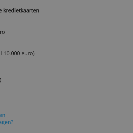
n kredietmogelijkheden zoals
paidkaarten ook niet oneindig
aximaal 5.000 euro per keer
t je per dag kunt uitgeven of
 ook kaarten waar je die
zoals bij Bunq of Revolut.
en?
r, dan bepaalt je werkgever
 bepaalde reis een hogere
er dan je limiet te verhogen.
pulaire kredietkaarten