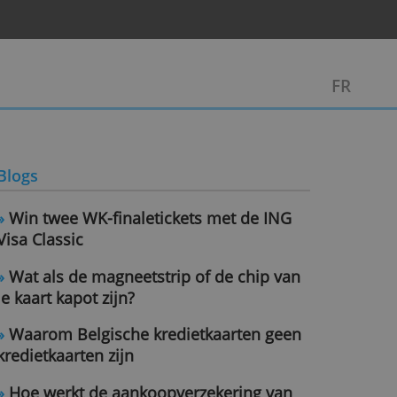
Blogs
»
Win twee WK-finaletickets met d
Visa Classic
»
Wat als de magneetstrip of de c
je kaart kapot zijn?
»
Waarom Belgische kredietkaarte