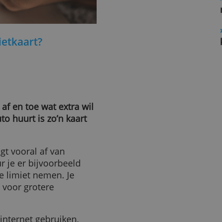
e kredietkaart?
eer je af en toe wat extra wil
 een auto huurt is zo’n kaart
et, hangt vooral af van
n. Huur je er bijvoorbeeld