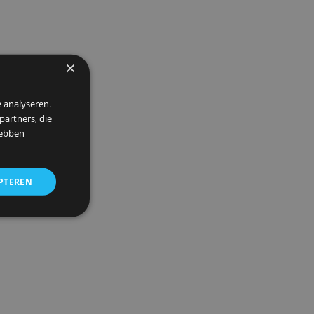
×
 om ons verkeer te analyseren.
entie- en analysepartners, die