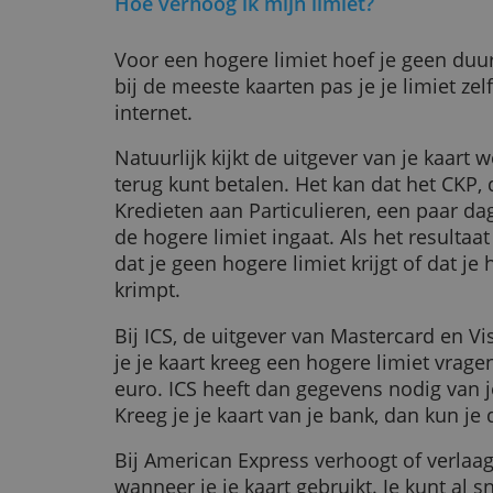
Gold-, Platinum- of Black-kaarten 
dikwijls limieten van 5.000, 10.000
American Express-kaarten hebben 
wordt aangepast aan je inkomen en
app kun je altijd zien hoe hoog je l
Hoe verhoog ik mijn limiet?
Voor een hogere limiet hoef je gee
bij de meeste kaarten pas je je limi
internet.
Natuurlijk kijkt de uitgever van je 
terug kunt betalen. Het kan dat he
Kredieten aan Particulieren, een 
de hogere limiet ingaat. Als het res