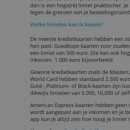
alleen auto’s mee, dan kun je een v
komt dan ook niet in de verleidin
aankopen te gebruiken.
Wil je de kaart ook op vakantie of 
dan is een hoge(re) limiet praktisc
tegen de grenzen van je besteding
Welke limieten kan ik kiezen?
De meeste kredietkaarten hebben e
hen past. Goedkope kaarten voor 
een limiet van 500 euro. Die kan o
inkomen. 1.000 euro bijvoorbeeld.
Gewone kredietkaarten zoals de Ma
World Card hebben standaard 2.50