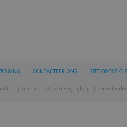
 750 euro
aximaal 10.000 euro)
 2019.
)
oor?
rgelijken
slag vragen?