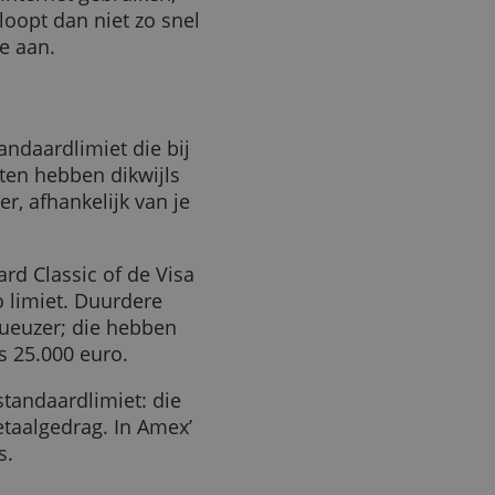
rij lage limiet nemen. Je
g om ze voor grotere
op het internet gebruiken,
her. Je loopt dan niet zo snel
sruimte aan.
en standaardlimiet die bij
studenten hebben dikwijls
ok hoger, afhankelijk van je
stercard Classic of de Visa
0 euro limiet. Duurdere