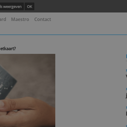
ng.
Details weergeven
OK
astercard
Maestro
Contact
je kredietkaart?