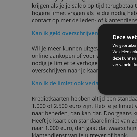
dat je geen hogere limiet krijgt of 
krimpt.
Bij ICS, de uitgever van Mastercard
je je kaart kreeg een hogere limi
euro. ICS heeft dan gegevens nodig 
Kreeg je je kaart van je bank, dan 
Bij American Express verhoogt of v
wanneer je je kaart gebruikt. Je ku
krijgen als je je saldo op tijd terug
hogere limiet vragen als je die n
contact op met de leden- of klante
Kan ik geld overschrijven?
De
We g
Wil je meer kunnen uitgeven dan je
We d