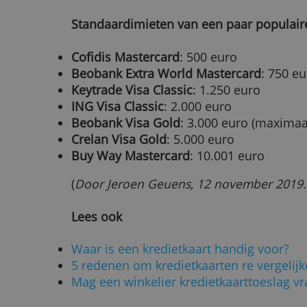
Prepaidkaarten hebben echter gee
‘echte’ kredietkaarten. Je kunt pre
opladen; je kan er bijvoorbeeld m
op zetten.
Soms staat er ook een limiet op wa
op hoeveel je kunt afhalen. Er zijn
uitgavenlimiet zelf kunt instellen, 
En wat met zakelijke kredietkaart
Kreeg je een kaart van je werkgeve
de limiet. Denk je dat je voor een
limiet nodig hebt, vraag je werkgev
Standaardimieten van een paar po