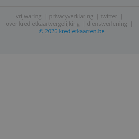
juwelen.
‘Levend materiaal’ zoals planten of dieren blijven
ook onverzekerd.
Mobiele telefoons of smartphones zijn dikwijls maa
een bepaalde periode verzekerd, bijvoorbeeld 90
dagen na aankoop. Als je er dus aan denkt een
kredietkaart te nemen voor de aankoopverzekering,
lees er dan vooral de voorwaarden op na.
(
Door Jeroen Geuens, 17 maart 2020.
)
Lees ook
Waar is een kredietkaart handig voor?
5 redenen om kredietkaarten te vergelijken
Wat zijn de voor- en nadelen van een kredietkaart?