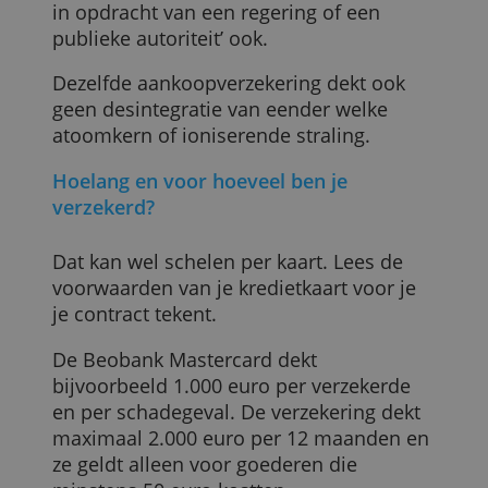
zijn achtergelaten op een voor het
publiek toegankelijke plek of in een
motorvoertuig tijdens de uren waarop
het donker is’ vallen ook buiten de
aankoopverzekering.
Een burgeroorlog of een oorlog met
vreemde mogendheden starten valt dan
weer onder de uitsluitingen bij de
Beobank Mastercard. Een ‘embargo,
confiscatie, inbeslagname of vernietiging
in opdracht van een regering of een
publieke autoriteit’ ook.
Dezelfde aankoopverzekering dekt ook
geen desintegratie van eender welke
atoomkern of ioniserende straling.