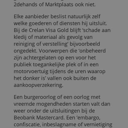
reischeques, vervoerbewijzen of
waardepapieren, nieuwe of gebruikte
motorvoertuigen en goederen die voor
verkoop worden gekocht.
Toegangstickets voor festivals of
pretparken krijg je ook niet vergoed,
diensten die je online kocht ook niet en
goederen van veilingswebsites zoals
2dehands of Marktplaats ook niet.
Elke aanbieder beslist natuurlijk zelf
welke goederen of diensten hij uitsluit.
Bij de Crelan Visa Gold blijft ‘schade aan
kledij of materiaal als gevolg van
reiniging of verstelling’ bijvoorbeeld
ongedekt. Voorwerpen die ‘onbeheerd