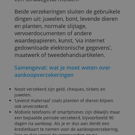
De aankoopverzekering bij een zakelijke
kredietkaart is grotendeels hetzelfde als
die van een particuliere kaart. Het
grootste verschil is dat de verzekering
alleen professionele aankopen dekt.
Die van de Visa Blue dekt aankopen tot
1.500 euro en je kunt maximaal 2 keer
per jaar een schadegeval melden. Alle
goederen moeten ook minstens 50 euro
per stuk waard zijn en je hebt ze betaald
met je Visa Blue.
De verzekering van de Silverkaart dekt
goederen tot 3.000 euro in plaats van
1.500. Andere eigenschappen zijn