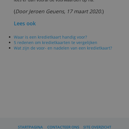
hetzelfde: goederen hebben een
eenheidsprijs van 50 euro of meer en je
kunt maximaal 2 keer per kalenderjaar
een schadegeval melden.
Beide verzekeringen sluiten de gebruikel
dingen uit: juwelen, bont, levende dieren
en planten, normale slijtage,
vervoerdocumenten of andere
waardepapieren, kunst, ‘via internet
gedownloade elektronische gegevens’,
maatwerk of tweedehandsartikelen.
Samengevat: wat je moet weten over
aankoopverzekeringen
Nooit verzekerd zijn geld, cheques, tickets en