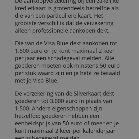
goederen die minstens 50 kostten. De
waarborg is 1.000 euro per verzekerde
per schadegeval en 5.000 euro per
opeenvolgende 12 maanden.
De verzekering scheelt voor de rest
weinig met die van Visa- of
Mastercardkaarten. Ze sluiten zo goed al
dezelfde goederen en diensten uit:
juwelen, bont, normale slijtage, …
En aankopen met mijn zakelijke
kredietkaart?
We bekeken de verzekeringen van de
BNP Paribas Fortis Visa Blue en de BNP
Paribas Fortis Visa Silver.