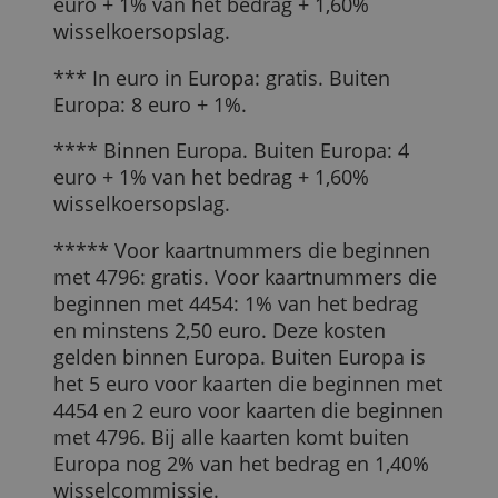
Buy Way Mastercard
0,00 euro
6,50 euro + 2,50%
Beobank Visa Internet Cashback
5,00 euro
2,50% (min. 5,00 euro)
Beobank Visa Gold
5,00 euro
2,50%
Beobank Mastercard
5,00
2,50%
Beobank Extra World Mastercard
5,00 euro
2,50%
Beobank Q8 World Mastercard
5,00 euro
2,50%
Cofidis Mastercard
5,00 euro
1,00%
Cofidis Mastercard Gold
5,00 euro
1,00%
KBC Mastercard Silver
21,96 euro
1,00% (min. 5,00 euro) **
ING Visa Classic
22,00 euro
0,00 euro ***
Belfius Mastercard White
23,16 euro
5,00 euro + 1,00%
Crelan Visa Classic
24,00 euro
1,00% (min. 5,00 euro) ****
Keytrade Bank Visa Classic
25,00 euro
0,00 euro *****
* In euro. Andere valuta: 5 euro + 1,5%
wisselkoerscommissie.
** In Europa. Buiten Europa: minstens 5
euro + 1% van het bedrag + 1,60%
wisselkoersopslag.
*** In euro in Europa: gratis. Buiten