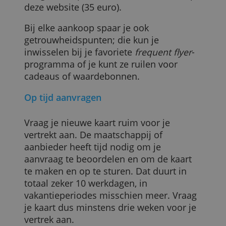
Het is duidelijk afwegen wanneer je een
kredietkaart kiest. Valt de prijs mee, dan
kunnen verzekeringen ontbreken; zitten
er genoeg verzekeringen bij, dan kan de
wisselkoersopslag tegenvallen.
Denk dus even na welke eigenschappen
belangrijk zijn tijdens je reis en kies zo d
beste kaart.
Wat met American Express?
American Express’ kaarten scoorden
slechter omdat ze doorgaans duurder zij
en van alle kredietkaarten hebben ze de
hoogste wisselkoersopslag: 2,50%. Ook
kun je lang niet overal met je Amex-kaart