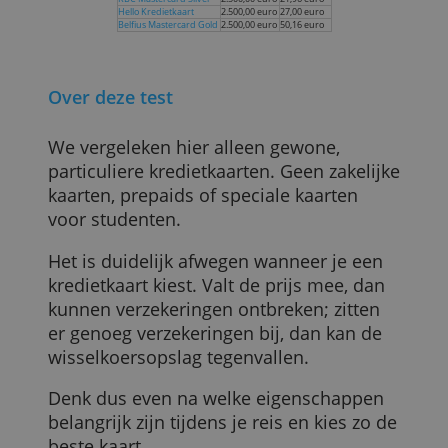
reisongevallenverzekering tot 150.000
euro, een ‘vertraging en verlies van
bagage’-verzekering en een aankoop- en
verlengdegarantieverzekering.
De
World Travel Mastercard
heeft er
zeven: de vijf van hierboven plus een
reisannulatie- of -
onderbrekingsverzekering en een
verzekering die vertraging of verlies van
bagage dekt.
Door de hoge limiet en de inbegrepen
verzekeringen zouden beide kaarten
goede keuzes kunnen zijn voor het gezin
uit ons voorbeeld.
Andere kaarten met een hoge limiet
(>