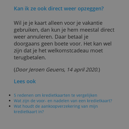
betalen.
De kaarten zijn wel interessant als je veel
reist en als je dat graag met luxe en
extra’s doet. Ook heeft American Express
geen vaste limiet: die beweegt mee met
je uitgavenpatroon.
Als je American Express wil uitproberen
kun je de
Blue-kaart
overwegen. Die is
het goedkoopst van de Amex-kaarten op
deze website (35 euro).
Bij elke aankoop spaar je ook
getrouwheidspunten; die kun je
inwisselen bij je favoriete
frequent flyer
-
programma of je kunt ze ruilen voor