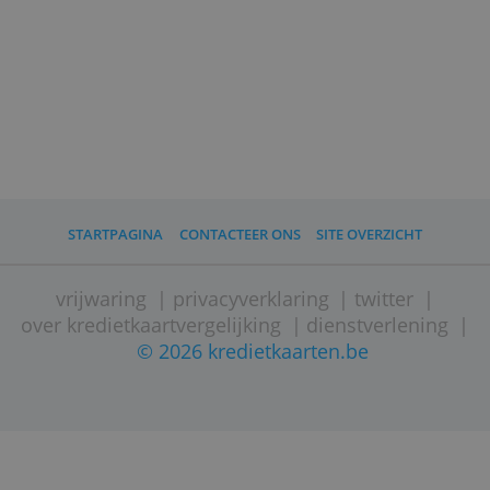
cadeaus of waardebonnen.
Op tijd aanvragen
Vraag je nieuwe kaart ruim voor je
vertrekt aan. De maatschappij of
aanbieder heeft tijd nodig om je
aanvraag te beoordelen en om de kaart
te maken en op te sturen. Dat duurt in
totaal zeker 10 werkdagen, in
vakantieperiodes misschien meer. Vraag
je kaart dus minstens drie weken voor je
vertrek aan.
Kan ik ze ook direct weer opzeggen?
Wil je je kaart alleen voor je vakantie