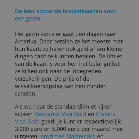
Europa: 8 euro + 1%.
**** Binnen Europa. Buiten Europa: 4
euro + 1% van het bedrag + 1,60%
wisselkoersopslag.
***** Voor kaartnummers die beginnen
met 4796: gratis. Voor kaartnummers die
beginnen met 4454: 1% van het bedrag
en minstens 2,50 euro. Deze kosten
gelden binnen Europa. Buiten Europa is
het 5 euro voor kaarten die beginnen me
4454 en 2 euro voor kaarten die beginne
met 4796. Bij alle kaarten komt buiten
Europa nog 2% van het bedrag en 1,40%
wisselcommissie.