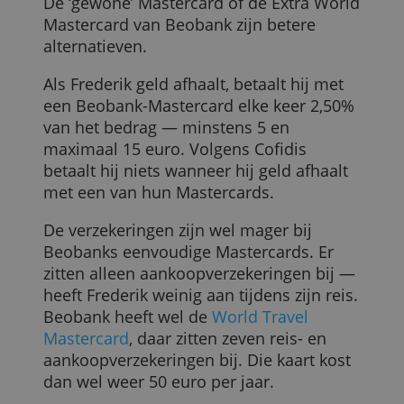
betaalt hij daar 5 euro per jaar. Hij kan
ook
Cofidis’ Mastercard
of
Mastercard
Gold
overwegen: die kosten hetzelfde.
Hij heeft in dit voorbeeld echter weinig
aan Beobanks
Visa Internet Cashback
of
de
Visa Gold
: de Internet Cashback-kaart
is beter voor internetaankopen en de Vis
Gold is te veel voor wat hij nodig heeft.
De ‘gewone’ Mastercard of de Extra Worl
Mastercard van Beobank zijn betere
alternatieven.
Als Frederik geld afhaalt, betaalt hij met
een Beobank-Mastercard elke keer 2,50%
van het bedrag — minstens 5 en
maximaal 15 euro. Volgens Cofidis