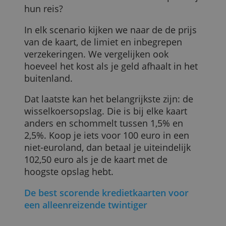
We vertrekken van twee voorbeelden: ee
alleenreizende twintiger en een gezin va
vier. De twintiger gaat
backpacken
door
de eurozone, het gezin gaat tien dagen
naar Amerika. Welke kredietkaart past bij
hun reis?
In elk scenario kijken we naar de de prijs
van de kaart, de limiet en inbegrepen
verzekeringen. We vergelijken ook
hoeveel het kost als je geld afhaalt in het
buitenland.
Dat laatste kan het belangrijkste zijn: de
wisselkoersopslag. Die is bij elke kaart
anders en schommelt tussen 1,5% en
2,5%. Koop je iets voor 100 euro in een