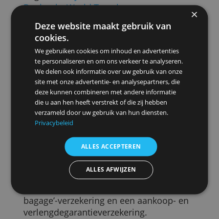
De best scorende kredietkaarten voor
een gezin
Het gezin van vier gaat tien dagen naar
Amerika. Daar betalen ze het meeste me
hun kaart; ze halen ook geld af om kleine
dingen cash te kunnen betalen. De limiet
van de kaart is voor hen het belangrijkst;
ze kijken ook naar de inbegrepen
verzekeringen. De prijs of de
wisselkoersopslag kan hen minder
schelen.
Als we naar de standaardlimiet kijken
scoren
Beobanks Visa Gold
en
Crelans
Visa Gold
goed: je kunt er respectievelijk