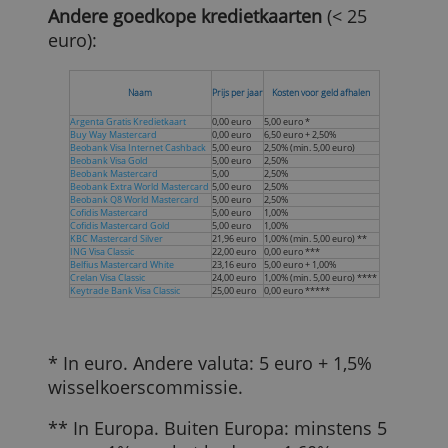
betaalt hij niets wanneer hij geld afhaalt
met een van hun Mastercards.
De verzekeringen zijn wel mager bij
Beobanks eenvoudige Mastercards. Er
zitten alleen aankoopverzekeringen bij —
heeft Frederik weinig aan tijdens zijn reis
Beobank heeft wel de
World Travel
Mastercard
, daar zitten zeven reis- en
aankoopverzekeringen bij. Die kaart kost
dan wel weer 50 euro per jaar.
Andere goedkope kredietkaarten
(< 25
euro):
Naam
Prijs per jaar
Kosten voor geld afhalen
Argenta Gratis Kredietkaart
0,00 euro
5,00 euro *