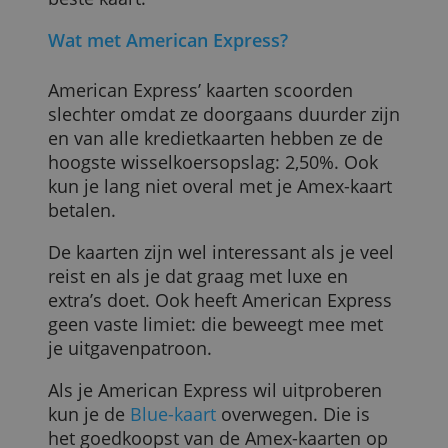
2.000 euro):
Naam
Limiet
Prijs per jaar
Crelan Visa Gold
5.000,00 euro
36,00 euro
Europabank Visa
2.500,00 euro
0,00 euro
Beobank Mastercard
2.500,00 euro
5,00 euro
KBC Mastercard Silver
2.500,00 euro
21,96 euro
Hello Kredietkaart
2.500,00 euro
27,00 euro
Belfius Mastercard Gold
2.500,00 euro
50,16 euro
Over deze test
We vergeleken hier alleen gewone,
particuliere kredietkaarten. Geen zakelijk
kaarten, prepaids of speciale kaarten
voor studenten.